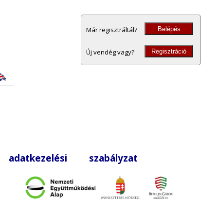
Belépés
Már regisztráltál?
Regisztráció
Új vendég vagy?
|
adatkezelési szabályzat