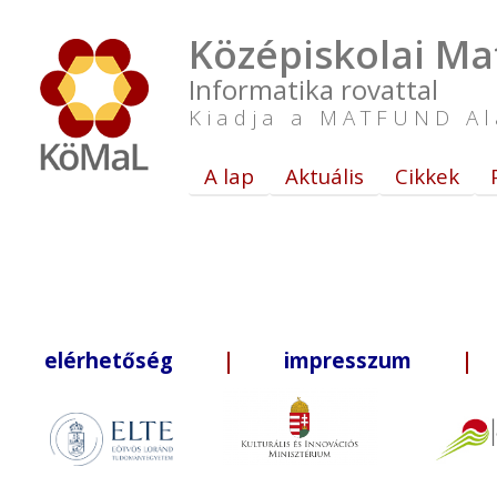
Középiskolai Ma
Informatika rovattal
Kiadja a MATFUND Al
A lap
Aktuális
Cikkek
elérhetőség
|
impresszum
| +3