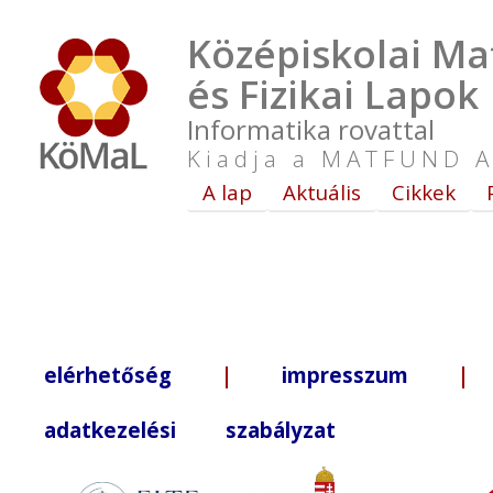
Középiskolai Ma
és Fizikai Lapok
Informatika rovattal
Kiadja a MATFUND A
A lap
Aktuális
Cikkek
elérhetőség
|
impresszum
| +3
adatkezelési szabályzat