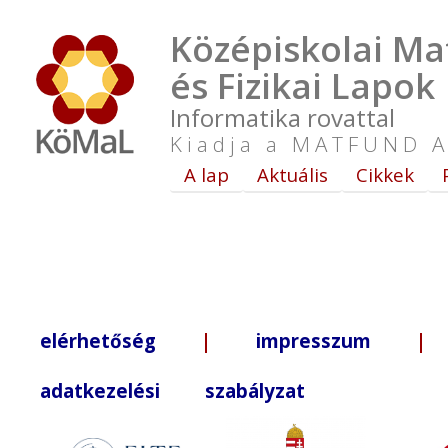
Középiskolai Ma
és Fizikai Lapok
Informatika rovattal
Kiadja a MATFUND A
A lap
Aktuális
Cikkek
elérhetőség
|
impresszum
| +3
adatkezelési szabályzat