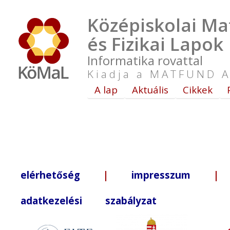
Középiskolai Ma
és Fizikai Lapok
Informatika rovattal
Kiadja a MATFUND A
A lap
Aktuális
Cikkek
elérhetőség
|
impresszum
| +3
adatkezelési szabályzat