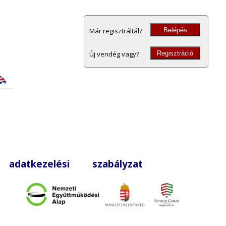
Belépés
Már regisztráltál?
Regisztráció
Új vendég vagy?
|
adatkezelési szabályzat