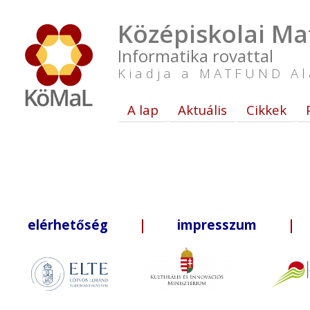
Középiskolai Ma
Informatika rovattal
Kiadja a MATFUND Al
A lap
Aktuális
Cikkek
elérhetőség
|
impresszum
| +3