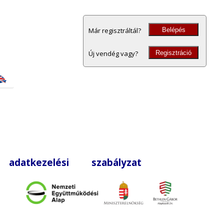
Belépés
Már regisztráltál?
Regisztráció
Új vendég vagy?
|
adatkezelési szabályzat