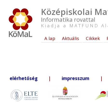
Középiskolai Ma
Informatika rovattal
Kiadja a MATFUND Al
A lap
Aktuális
Cikkek
elérhetőség
|
impresszum
| +3