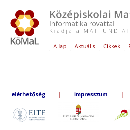
Középiskolai Ma
Informatika rovattal
Kiadja a MATFUND Al
A lap
Aktuális
Cikkek
elérhetőség
|
impresszum
| +3