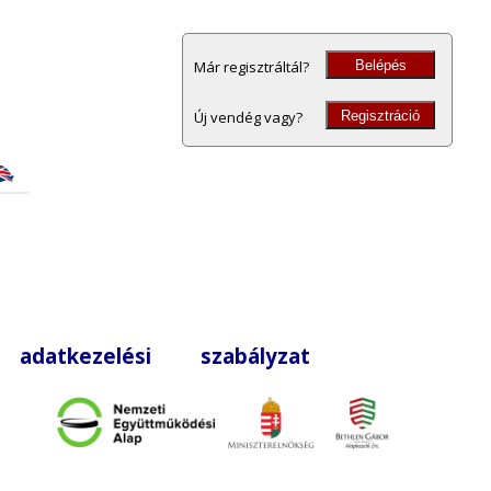
Belépés
Már regisztráltál?
Regisztráció
Új vendég vagy?
|
adatkezelési szabályzat