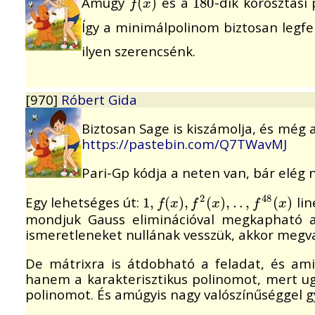
Amúgy
és a
-dik körosztási
f
(
(
x
)
)
180
180
f
x
Így a minimálpolinom biztosan legf
ilyen szerencsénk.
[970]
Róbert Gida
Biztosan Sage is kiszámolja, és még 
https://pastebin.com/Q7TWavMJ
Pari-Gp kódja a neten van, bár elég
2
48
Egy lehetséges út:
lin
1
1
,
,
f
(
x
(
)
,
f
)
2
,
(
x
)
,
(
.
.
,
f
)
48
,
.
(
.
x
,
)
(
)
f
x
f
x
f
x
mondjuk Gauss eliminációval megkapható a
ismeretleneket nullának vesszük, akkor meg
De mátrixra is átdobható a feladat, és am
hanem a karakterisztikus polinomot, mert ug
polinomot. És amúgyis nagy valószínűséggel g