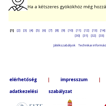
Ha a kétszeres gyökökhöz még hozzá
[1]
[2]
[3]
[4]
[5]
[6]
[7]
[8]
[9]
[10]
[11]
[12]
[13]
[14]
[30]
[31]
[32]
[33]
Játékszabályok
Technikai informác
elérhetőség
|
impresszum
| +3
adatkezelési szabályzat