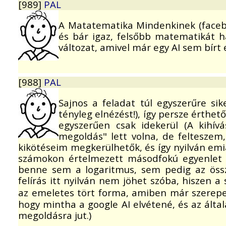
[989]
PAL
A Matatematika Mindenkinek (faceboo
és bár igaz, felsőbb matematikát ha
változat, amivel már egy AI sem bírt 
[988]
PAL
Sajnos a feladat túl egyszerűre si
tényleg elnézést!), így persze érthe
egyszerűen csak idekerül (A kihív
megoldás" lett volna, de felteszem
kikötéseim megkerülhetők, és így nyilván emi
számokon értelmezett másodfokú egyenlet 
benne sem a logaritmus, sem pedig az össze
felírás itt nyilván nem jöhet szóba, hiszen a
az emeletes tört forma, amiben már szerepel
hogy mintha a google AI elvétené, és az által
megoldásra jut.)