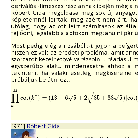
deriválós -limeszes rész annak idején még a 
Róbert Gida megoldása meg sok új anyagot 
képletemnél leírtak, meg azért nem árt, ha 
utólag, hogy az ott leírt számítások az álta
fejlődni, legalább alapfokon megtanulni pár új,
Most pedig elég a rizsából :-), jöjjön a beí
hiszen ez volt az eredeti probléma, amit ann
szorzatot kezelhetővé varázsolni... ráadásul
egyszerűbb alak... mindenesetre ahhoz a 
tekinteni, ha valaki esetleg megkísérelné 
próbáljuk belátni ezt:
−
−
−
−
−
−
−
−
−
44
–
–
√
∏
∏
k
=
cot
1
44
(
cot
°
)
(
=
k
°
)
(
=
13
(
13
+
+
6
6
5
+
5
2
+
85
2
+
38
85
5
)
[
+
cot
38
(
1
°
)
5
cot
)
[
cot
(
2
°
√
√
k
=
1
k
[971]
Róbert Gida