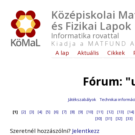
Középiskolai Ma
és Fizikai Lapok
Informatika rovattal
Kiadja a MATFUND A
A lap
Aktuális
Cikkek
Fórum: "
Játékszabályok
Technikai informác
[1]
[2]
[3]
[4]
[5]
[6]
[7]
[8]
[9]
[10]
[11]
[12]
[13]
[14]
[30]
[31]
[32]
[33]
Szeretnél hozzászólni?
Jelentkezz