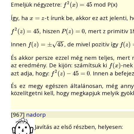
2
Emeljük négyzetre:
mod P(x)
f
2
(
(
x
)
=
)
45
=
45
f
x
Így, ha
-t írunk be, akkor ez azt jelenti, h
x
=
=
z
x
z
2
, hiszen
, mert z primitiv
f
2
(
(
z
)
=
)
45
=
45
P
(
(
z
)
=
)
0
=
0
1
1
f
z
P
z
−
−
Innen
, de mivel pozitiv így
√
f
(
(
z
)
=
)
±
=
45
±
45
f
(
(
z
)
=
)
f
z
f
z
És akkor persze ezzel még nem teljes, mert 
az eredmény. De kijön: számítsuk ki
-nek
f
(
(
x
)
)
f
x
2
azt adja, hogy:
. Innen a befeje
f
2
(
(
z
)
−
)
45
−
=
45
0
=
0
f
z
És ez megy egészen általánosan, még annyi
közelítgetni kell, hogy megkapjuk melyik gyö
[967]
nadorp
Javítás az első részben, helyesen: