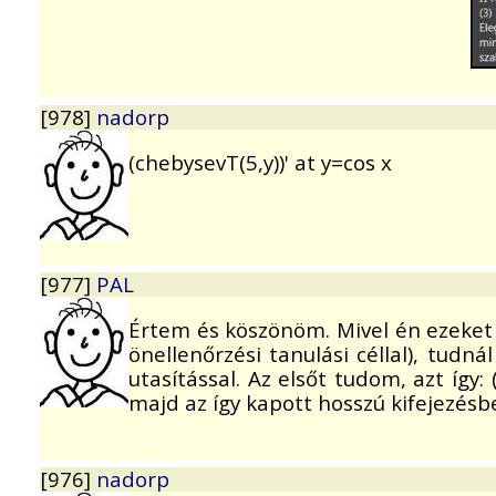
[978]
nadorp
(chebysevT(5,y))' at y=cos x
[977]
PAL
Értem és köszönöm. Mivel én ezeket 
önellenőrzési tanulási céllal), tudn
utasítással. Az elsőt tudom, azt így
majd az így kapott hosszú kifejezésb
[976]
nadorp