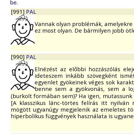
be.
[991]
PAL
Vannak olyan problémák, amelyekre ni
ez most olyan. De bármilyen jobb ötl
[990]
PAL
Elnézést az előbbi hozzászólás elej
ideteszem inkább szövegként ismé
egyenlet gyökeinek véges sok karakt
benne sem a gyökvonás, sem a log
(burkolt formában sem)? Ha igen, mutassunk e
[A klasszikus lánc-törtes felírás itt nyilvá
mögött ugyanúgy megjelenik az emeletes tör
hiperbolikus függvények használata is ugyane