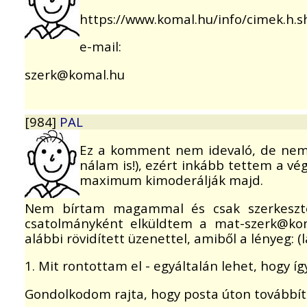
https://www.komal.hu/info/cimek.h.s
e-mail:
szerk@komal.hu
[984]
PAL
Ez a komment nem idevaló, de nem a
nálam is!), ezért inkább tettem a vé
maximum kimoderálják majd.
Nem bírtam magammal és csak szerkesztet
csatolmányként elküldtem a mat-szerk@koma
alábbi rövidített üzenettel, amiből a lényeg: (
1. Mit rontottam el - egyáltalán lehet, hogy így
Gondolkodom rajta, hogy posta úton továbbíto