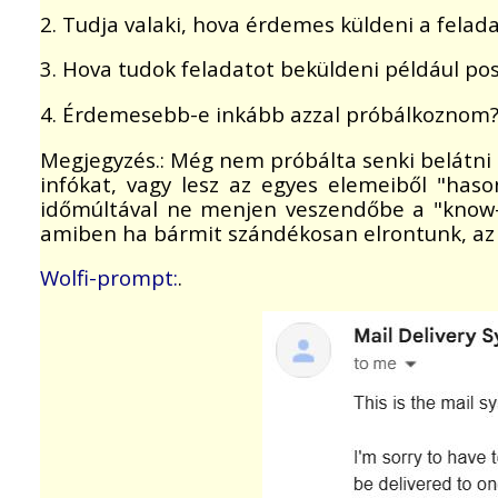
2. Tudja valaki, hova érdemes küldeni a felad
3. Hova tudok feladatot beküldeni például pos
4. Érdemesebb-e inkább azzal próbálkoznom
Megjegyzés.: Még nem próbálta senki belátni e
infókat, vagy lesz az egyes elemeiből "ha
időmúltával ne menjen veszendőbe a "know-how
amiben ha bármit szándékosan elrontunk, az 
Wolfi-prompt:
.