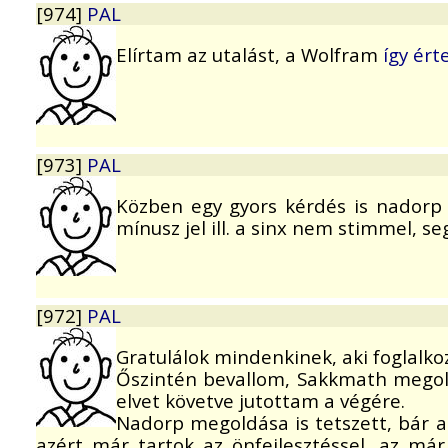
[974]
PAL
Elírtam az utalást, a Wolfram
így ért
[973]
PAL
Közben egy gyors kérdés is nadorp
mínusz jel ill. a sinx nem stimmel, s
[972]
PAL
Gratulálok mindenkinek, aki foglalkoz
Őszintén bevallom, Sakkmath megold
elvet követve jutottam a végére.
Nadorp megoldása is tetszett, bár a 
azért már tartok az önfejlesztéssel, az má