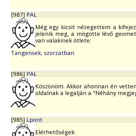
[987]
PAL
Még egy kicsit nézegettem a kifeje
jelenik meg, a mögötte lévő geomet
van valakinek ötlete:
Tangensek, szorzatban
[986]
PAL
Köszönöm. Akkor ahonnan én vettem e
oldalnak a legalján a "Néhány megje
[985]
Lpont
Elérhetőségek: