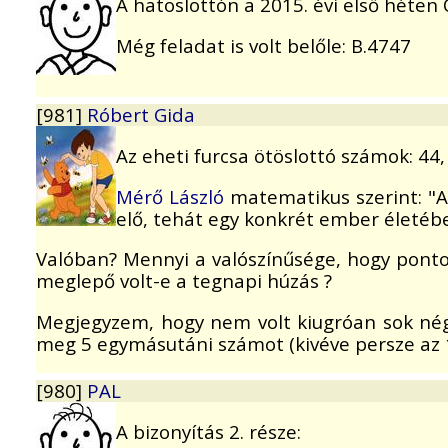
A hatoslottón a 2015. évi első héten 
Még feladat is volt belőle: B.4747
[981]
Róbert Gida
Az eheti furcsa ötöslottó számok: 44, 
Mérő László
matematikus szerint: "A
elő, tehát egy konkrét ember életébe
Valóban? Mennyi a valószínűsége, hogy pontos
meglepő volt-e a tegnapi húzás ?
Megjegyzem, hogy nem volt kiugróan sok nég
meg 5 egymásutáni számot (kivéve persze az 1,
[980]
PAL
A bizonyítás 2. része: