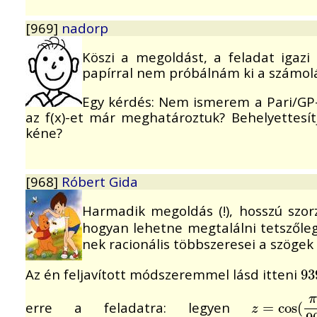
[969]
nadorp
Köszi a megoldást, a feladat igazi 
papírral nem próbálnám ki a számolás
Egy kérdés: Nem ismerem a Pari/GP-
az f(x)-et már meghatároztuk? Behelyettesí
kéne?
[968]
Róbert Gida
Harmadik megoldás (!), hosszú szor
hogyan lehetne megtalálni tetszőleg
nek racionális többszeresei a szöge
Az én feljavított módszeremmel lásd itteni
93
93
erre a feladatra: legyen
z
=
=
cos
cos
(
π
(
90
z