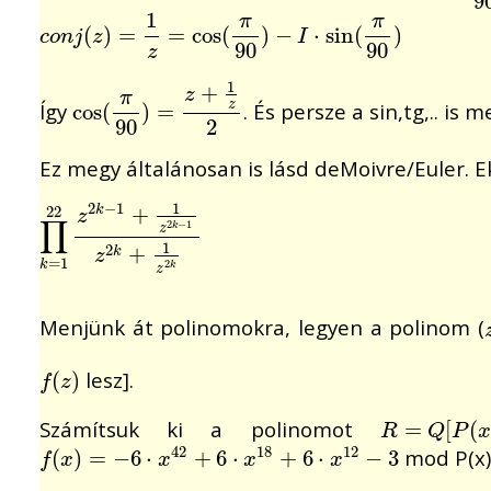
9
1
π
π
c
o
n
j
(
(
z
)
=
)
1
=
z
=
cos
=
(
π
cos
90
(
)
−
I
⋅
sin
)
−
(
π
90
⋅
sin
)
(
)
c
o
n
j
z
I
90
90
z
1
+
z
π
Így
. És persze a sin,tg,.. is
z
cos
cos
(
(
π
90
)
)
=
=
z
+
1
z
2
90
2
Ez megy általánosan is lásd deMoivre/Euler. Ek
1
2
−
1
+
22
k
z
∏
2
−
1
k
z
∏
k
=
1
22
z
2
k
−
1
+
1
z
2
k
−
1
z
2
k
+
1
z
2
k
1
+
2
k
z
=
1
k
2
k
z
Menjünk át polinomokra, legyen a polinom (
lesz].
f
(
(
z
)
)
f
z
Számítsuk ki a polinomot
R
=
=
Q
[
P
(
[
x
)
]
(
R
Q
P
x
42
18
12
mod P(x)
f
(
(
x
)
=
)
−
=
6
⋅
−
x
42
6
⋅
+
6
⋅
x
18
+
+
6
6
⋅
⋅
x
12
+
−
3
6
⋅
−
3
f
x
x
x
x