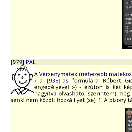
[979]
PAL
A
Versenymatek (nehezebb matekos 
) a
[938]-as
formulára Róbert G
engedélyével :-) - ezúton is két k
nagyítva olvasható, szerintem) meg a
senki nem közölt hozzá ilyet (se): 1. A bizonyít