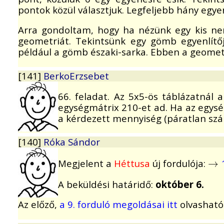
pontok közül választjuk. Legfeljebb hány egy
Arra gondoltam, hogy ha nézünk egy kis nem
geometriát. Tekintsünk egy gömb egyenlítő
például a gömb északi-sarka. Ebben a geomet
[141]
BerkoErzsebet
66. feladat. Az 5x5-ös táblázatnál 
egységmátrix 210-et ad. Ha az egys
a kérdezett mennyiség (páratlan szá
[140]
Róka Sándor
Megjelent a
Héttusa
új fordulója:
→
→
A beküldési határidő:
október 6.
Az előző,
a 9. forduló megoldásai itt
olvasható