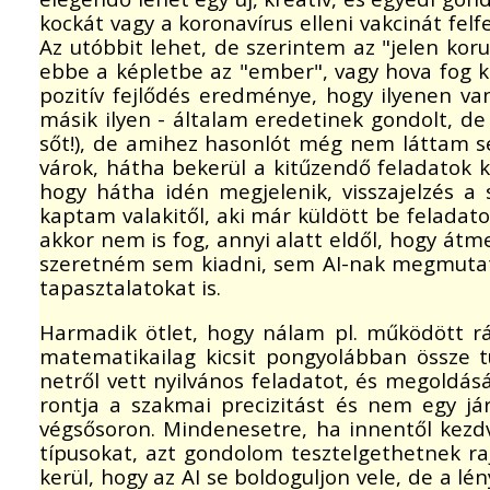
kockát vagy a koronavírus elleni vakcinát felf
Az utóbbit lehet, de szerintem az "jelen koru
ebbe a képletbe az "ember", vagy hova fog k
pozitív fejlődés eredménye, hogy ilyenen 
másik ilyen - általam eredetinek gondolt, d
sőt!), de amihez hasonlót még nem láttam se
várok, hátha bekerül a kitűzendő feladatok 
hogy hátha idén megjelenik, visszajelzés a 
kaptam valakitől, aki már küldött be feladato
akkor nem is fog, annyi alatt eldől, hogy át
szeretném sem kiadni, sem AI-nak megmutatni
tapasztalatokat is.
Harmadik ötlet, hogy nálam pl. működött rá
matematikailag kicsit pongyolábban össze t
netről vett nyilvános feladatot, és megoldás
rontja a szakmai precizitást és nem egy 
végsősoron. Mindenesetre, ha innentől kezdve
típusokat, azt gondolom tesztelgethetnek r
kerül, hogy az AI se boldoguljon vele, de a