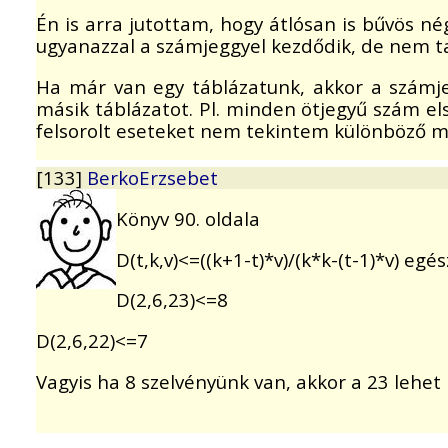
Én is arra jutottam, hogy átlósan is bűvös n
ugyanazzal a számjeggyel kezdődik, de nem t
Ha már van egy táblázatunk, akkor a számj
másik táblázatot. Pl. minden ötjegyű szám el
felsorolt eseteket nem tekintem különböző m
[133]
BerkoErzsebet
Könyv 90. oldala
D(t,k,v)<=((k+1-t)*v)/(k*k-(t-1)*v) egé
D(2,6,23)<=8
D(2,6,22)<=7
Vagyis ha 8 szelvényünk van, akkor a 23 lehet