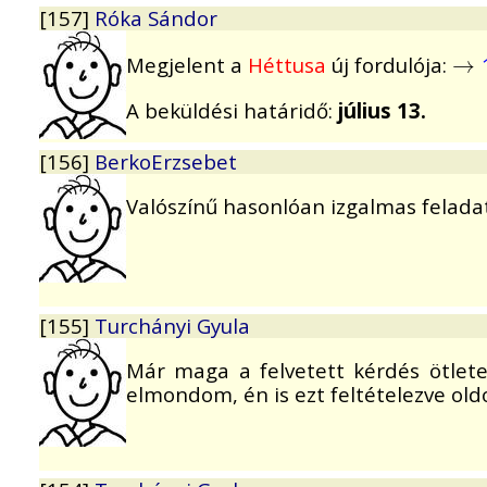
[157]
Róka Sándor
Megjelent a
Héttusa
új fordulója:
→
→
A beküldési határidő:
július 13.
[156]
BerkoErzsebet
Valószínű hasonlóan izgalmas feladat 
[155]
Turchányi Gyula
Már maga a felvetett kérdés ötlete
elmondom, én is ezt feltételezve ol