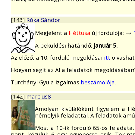
[143]
Róka Sándor
Megjelent a
Héttusa
új fordulója:
→
→
A beküldési határidő:
január 5.
Az előző, a 10. forduló megoldásai
itt
olvashat
Hogyan segít az AI a feladatok megoldásában
Turchányi Gyula izgalmas
beszámolója
.
[142]
marcius8
Amolyan kívülálóként figyelem a Hé
némelyik feladattal. A feladatok am
Most a 10-ik forduló 65-ös feladata,
pont, közülük 6 egy egyenesre esik. Tekin