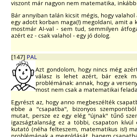
viszont már nagyon nem matematika, inkább n
Bár annyiban talán kicsit mégis, hogy valaho
egy adott korban maga(!) megoldani, amit a k
mostmár AI-val - sem tud, semmilyen átfog
azért ez - csak valahol - egy jó dolog.
[147]
PAL
Azt gondolom, hogy nincs még azért
válasz is lehet azért, bár ezek 
problémának: annak, hogy a verseny
most nem csak a matematikai felada
Egyrészt az, hogy anno megbeszélték csapat
ebbe a "csapatba", bizonyos szempontból
mutat, persze ez egy elég "újnak" tűnő sze
igazságtalanság ez a többi, csapaton kívül 
kutató (néha felteszem, matematikus is!) m
problémának a megoldását, hanem csapatban,