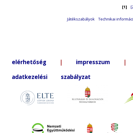
[1]
[
Játékszabályok
Technikai informác
elérhetőség
|
impresszum
| +3
adatkezelési szabályzat