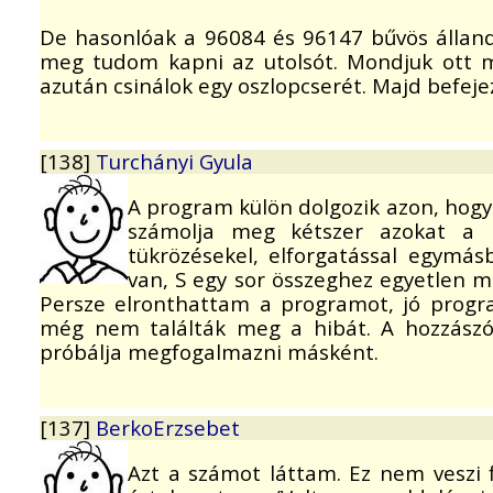
De hasonlóak a 96084 és 96147 bűvös állandó
meg tudom kapni az utolsót. Mondjuk ott má
azután csinálok egy oszlopcserét. Majd befeje
[138]
Turchányi Gyula
A program külön dolgozik azon, hogy
számolja meg kétszer azokat a m
tükrözésekel, elforgatással egymás
van, S egy sor összeghez egyetlen 
Persze elronthattam a programot, jó progra
még nem találták meg a hibát. A hozzászó
próbálja megfogalmazni másként.
[137]
BerkoErzsebet
Azt a számot láttam. Ez nem veszi f