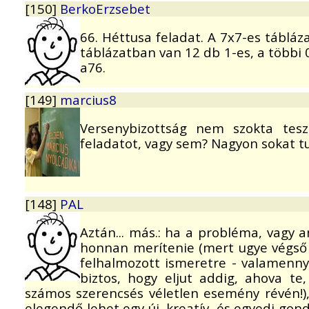
[150]
BerkoErzsebet
66. Héttusa feladat. A 7x7-es tábláz
táblázatban van 12 db 1-es, a többi 0
a76.
[149]
marcius8
Versenybizottság nem szokta tesz
feladatot, vagy sem? Nagyon sokat tu
[148]
PAL
Aztán... más.: ha a probléma, vagy 
honnan merítenie (mert ugye végső s
felhalmozott ismeretre - valamenny
biztos, hogy eljut addig, ahova te
számos szerencsés véletlen esemény révén!),
elegendő lehet egy új, kreatív, és egyedi g