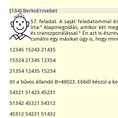
[134]
BerkoErzsebet
57. feladat. A saját feladatommal én
írta:" Alapmegoldás, amikor két me
és transzponálással." Én azt is észr
csinálni egy másikat úgy is, hogy mi
12345 15243 21435
15324 21345 12354
21354 12435 15234
Itt a bűvös állandó B=49023. Ebből készül a k
54321 51423 45231
51342 45321 54312
45312 54231 51432