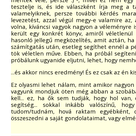
tesztelje is, és ide válaszként írja meg a ta
valamelyiknek, persze további kérdés mar
levezetést, azzal végül megy-e valamire az,
volna, kíváncsi vagyok nagyon a véleményre i
került egy konkrét könyv, amiről véletlenül
hasonló jellegű megközelítés, amit aztán, ha
számítgatás után, esetleg segíthet ennél a pé
tök véletlen műve. Ebben, ha próbál segíten
próbálunk ugyanide eljutni, lehet, hogy nemho
...és akkor nincs eredmény! És ez csak az én k
Ez olyasmi lehet nálam, mint amikor nagyon 
vagyunk mondjuk öten még abban a szobában
kell... ez, ha ők sem tudják, hogy hol van
segítség... sokkal inkább valószínű, ho
tudom/tudnám, hová raktam egyébként,
összeszedni a saját gondolataimat, vagy elmé