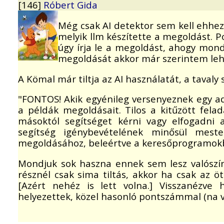
[146]
Róbert Gida
Még csak AI detektor sem kell ehhez
melyik llm készítette a megoldást. P
úgy írja le a megoldást, ahogy mondj
megoldását akkor már szerintem leh
A Kömal már tiltja az AI használatát, a taval
"FONTOS! Akik egyénileg versenyeznek egy ad
a példák megoldásait. Tilos a kitűzött fela
másoktól segítséget kérni vagy elfogadni a
segítség igénybevételének minősül mester
megoldásához, beleértve a keresőprogramokba
Mondjuk sok haszna ennek sem lesz valószín
résznél csak sima tiltás, akkor ha csak az 
[Azért nehéz is lett volna.] Visszanézv
helyezettek, közel hasonló pontszámmal (na va