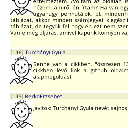
értelmeztem. /Voltam az oldalán is
nézem, amiről én írtam? Ha van egy
ugyanúgy permutálok, pl. mindenh
táblázat, akkor minden számjegyet kiegészít
táblázat, de tegyük fel hogy én ezt nem sze
Van-e még eljárás, amivel kapunk könnyen va
[136]
Turchányi Gyula
Benne van a cikkben, "összesen 13
cikkben lévő link a github oldalm
alapmegoldást
[135]
BerkoErzsebet
Javítok: Turchányi Gyula nevét sajnos