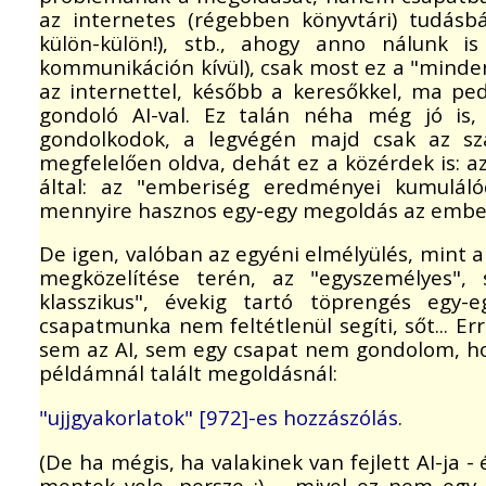
az internetes (régebben könyvtári) tudásbáz
külön-külön!), stb., ahogy anno nálunk i
kommunikáción kívül), csak most ez a "minden"
az internettel, később a keresőkkel, ma pe
gondoló AI-val. Ez talán néha még jó is, 
gondolkodok, a legvégén majd csak az s
megfelelően oldva, dehát ez a közérdek is: 
által: az "emberiség eredményei kumulál
mennyire hasznos egy-egy megoldás az embe
De igen, valóban az egyéni elmélyülés, mint 
megközelítése terén, az "egyszemélyes", s
klasszikus", évekig tartó töprengés egy
csapatmunka nem feltétlenül segíti, sőt... Er
sem az AI, sem egy csapat nem gondolom, hog
példámnál talált megoldásnál:
"ujjgyakorlatok" [972]-es hozzászólás
.
(De ha mégis, ha valakinek van fejlett AI-ja
mentek vele, persze :) -, mivel ez nem egy