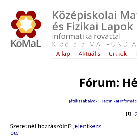
Középiskolai Ma
és Fizikai Lapok
Informatika rovattal
Kiadja a MATFUND A
A lap
Aktuális
Cikkek
Fórum: Hé
Játékszabályok
Technikai informác
[1]
[
Szeretnél hozzászólni?
Jelentkezz
be.