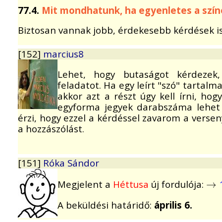
77.4.
Mit mondhatunk, ha egyenletes a szín
Biztosan vannak jobb, érdekesebb kérdések is
[152]
marcius8
Lehet, hogy butaságot kérdezek
feladatot. Ha egy leírt "szó" tartal
akkor azt a részt úgy kell írni, h
egyforma jegyek darabszáma lehet
érzi, hogy ezzel a kérdéssel zavarom a versen
a hozzászólást.
[151]
Róka Sándor
Megjelent a
Héttusa
új fordulója:
→
→
A beküldési határidő:
április 6.