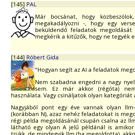
[145]
PAL
Már bocsánat, hogy közbeszólok
megakadályozni -, hogy egy vers
beküldendő feladatok megoldását 
megkérik a kitűzők, hogy ne tegyék e
[144]
Róbert Gida
"Hogyan segít az AI a feladatok meg
Nem szabadna engedni a nagy nyelv
sem. Ez már akkor (régóta) nem
használata. Vagy csináljatok olyan kategóriát
Nagyjából pont egy éve vannak olyan llm
(korábban N), azaz nehéz feladatokat is megol
régi példa megoldásánál csupán csalna az ll
látható egy olyan A jelű példánál is amiko
trükk, de mindegyik llm (ha megoldotta), akk