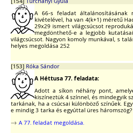
[154]
Turchányi Gyula
A 66-s feladat általánosításának
kivételével, ha van 4(k+1) méretű H
29x29 ismert világcsúcsot reproduk
megdönthető-e a legjobb kutatása
világcsúcsot. Nagyon komoly munkával, s talán
helyes megoldása 252
[153]
Róka Sándor
A Héttusa 77. feladata:
Adott a síkon néhány pont, amely
kiszíneztük 4 színnel, és mindegyik 
tarkának, ha a csúcsai különböző színűek. Eg
e mindig 3 tarka és egyúttal üres háromszög?
A 77. feladat megoldása.
→
→