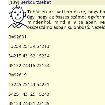
[139]
BerkoErzsebet
Tehát én azt vettem észre, hogy h
úgy, hogy az összes számot egyform
mindenhol, mind a 9 cellában. M
összeszámolásban különböző. Nézelődv
B=92601
13254 25134 54213
34215 43152 15234
45132 24315 23154
B=92619
13245 25143 54231
34251 43125 15243
45123 24351 23145