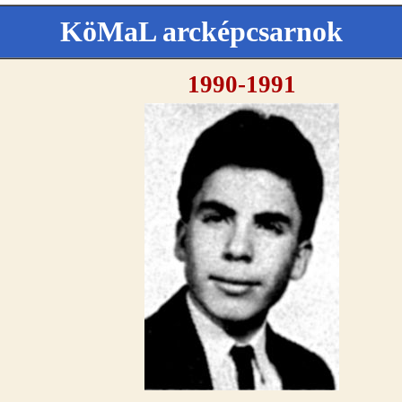
KöMaL arcképcsarnok
1990-1991