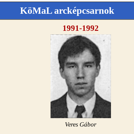
KöMaL arcképcsarnok
1991-1992
Veres Gábor