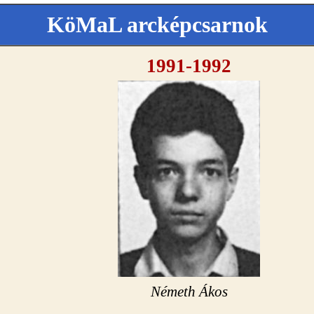
KöMaL arcképcsarnok
1991-1992
Németh Ákos