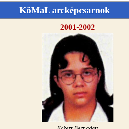
KöMaL arcképcsarnok
2001-2002
Eckert Bernadett