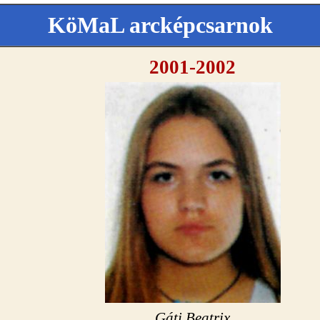
KöMaL arcképcsarnok
2001-2002
Gáti Beatrix