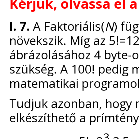
Kérjük, olvassa el 
I. 7.
A Faktoriális(
N
) fü
növekszik. Míg az 5!=1
ábrázolásához 4 byte-
szükség. A 100! pedig m
matematikai programok
Tudjuk azonban, hogy
elkészíthető a prímtény
3
.
.