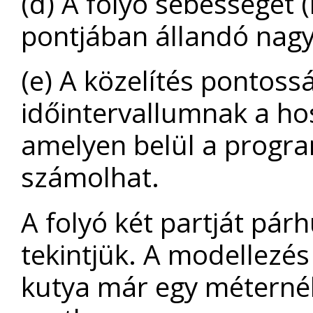
(d) A folyó sebességét 
pontjában állandó nagy
(e) A közelítés pontoss
időintervallumnak a h
amelyen belül a progr
számolhat.
A folyó két partját pá
tekintjük. A modellezés 
kutya már egy méternél