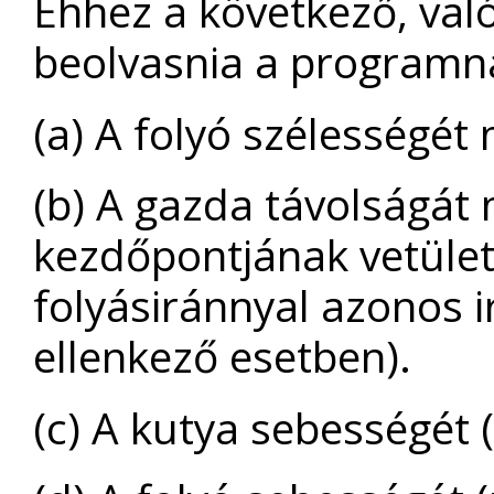
Ehhez a következő, val
beolvasnia a programnak
(a) A folyó szélességét
(b) A gazda távolságát
kezdőpontjának vetületé
folyásiránnyal azonos i
ellenkező esetben).
(c) A kutya sebességét 