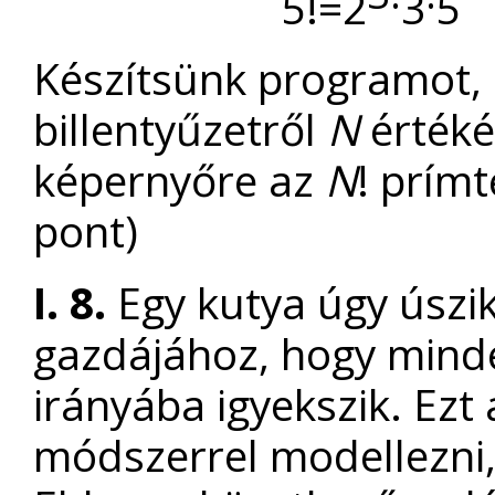
5!=2
3
5 
Készítsünk programot,
billentyűzetről
N
értéké
képernyőre az
N
! prím
pont)
I. 8.
Egy kutya úgy úszik 
gazdájához, hogy minde
irányába igyekszik. Ezt 
módszerrel modellezni,