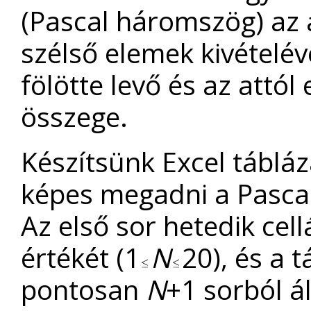
(Pascal háromszög) az á
szélső elemek kivételév
fölötte levő és az attól
összege.
Készítsünk Excel táblá
képes megadni a Pasca
Az első sor hetedik cel
értékét (1
N
20), és a 
pontosan
N
+1 sorból ál