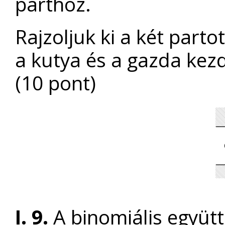
parthoz.
Rajzoljuk ki a két parto
a kutya és a gazda kezd
(10 pont)
I. 9.
A binomiális együt