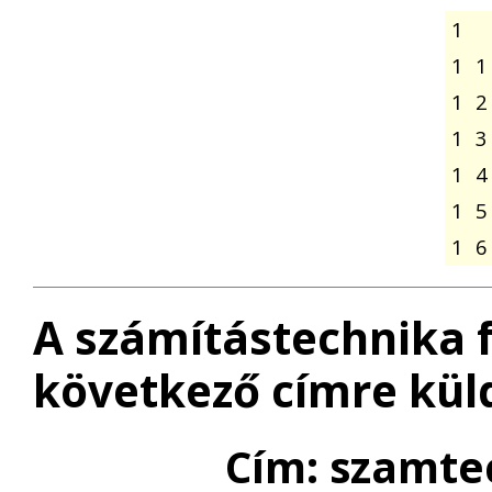
1
1
1
1
2
1
3
1
4
1
5
1
6
A számítástechnika 
következő címre kül
Cím: szamte