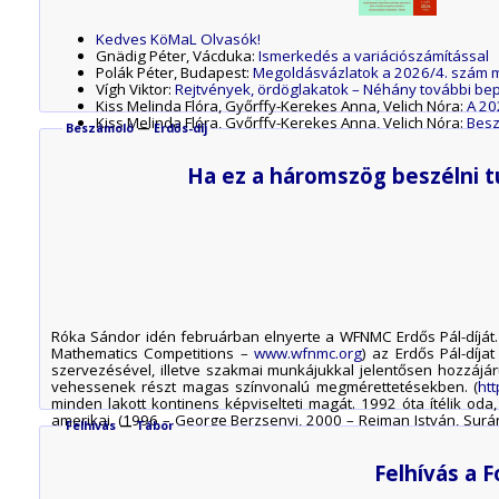
Kedves KöMaL Olvasók!
Gnädig Péter, Vácduka:
Ismerkedés a variációszámítással
Polák Péter, Budapest:
Megoldásvázlatok a 2026/4. szám m
Vígh Viktor:
Rejtvények, ördöglakatok – Néhány további be
Kiss Melinda Flóra, Győrffy-Kerekes Anna, Velich Nóra:
A 20
Kiss Melinda Flóra, Győrffy-Kerekes Anna, Velich Nóra:
Besz
Beszámoló
—
Erdős-díj
A P. 5717. fizika feladat megoldása
A P. 5707. fizika feladat megoldása
Ha ez a háromszög beszélni t
A P. 5706. fizika feladat megoldása
A G. 915. fizika gyakorlat megoldása
Az M. 447. mérési feladat megoldása
Forráspont:
Felhívás a Forráspont Fizikatáborra
A C. 1889. matematika gyakorlat megoldása
Róka Sándor, Nyíregyháza:
Ló és lovasa, avagy a párbaáll
Kós Rita:
Ha ez a háromszög beszélni tudna, mit mondana e
Kiss György, ELTE Geometriai Tanszék:
Amit jó tudni a projek
Róka Sándor idén februárban elnyerte a WFNMC Erdős Pál-díját.
Mathematics Competitions –
www.wfnmc.org
) az Erdős Pál-díj
szervezésével, illetve szakmai munkájukkal jelentősen hozzájá
vehessenek részt magas színvonalú megmérettetésekben. (
ht
minden lakott kontinens képviselteti magát. 1992 óta ítélik o
amerikai. (1996 – George Berzsenyi, 2000 – Reiman István, Surá
Felhívás
—
Tábor
díjjal – héttel – az Amerikai Egyesült Államok büszkélkedhet, ezt k
Felhívás a 