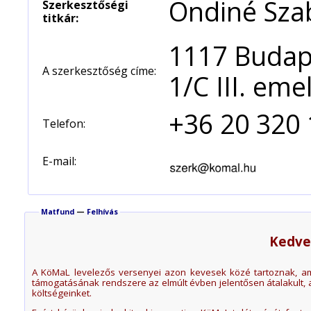
Ondiné Sz
Szerkesztőségi
titkár:
1117 Budap
A szerkesztőség címe:
1/C III. eme
+36 20 320
Telefon:
E-mail:
Matfund
—
Felhívás
Kedve
A KöMaL levelezős versenyei azon kevesek közé tartoznak, a
támogatásának rendszere az elmúlt évben jelentősen átalakult, 
költségeinket.