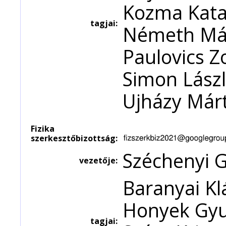
Kozma Katal
tagjai:
Németh Már
Paulovics Z
Simon Lászl
Ujházy Márt
Fizika
szerkesztőbizottság:
Széchenyi 
vezetője:
Baranyai Kl
Honyek Gyul
tagjai: