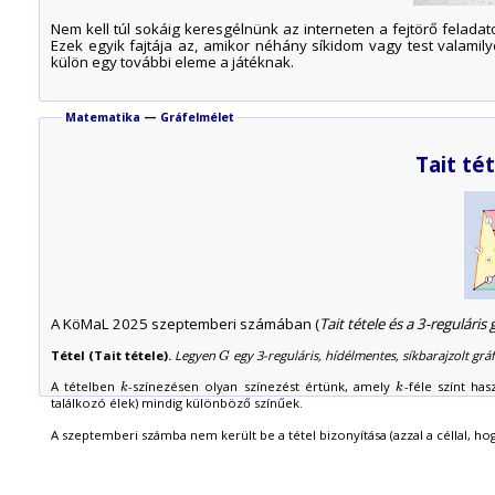
Nem kell túl sokáig keresgélnünk az interneten a fejtörő felada
Ezek egyik fajtája az, amikor néhány síkidom vagy test valamily
külön egy további eleme a játéknak.
Matematika
—
Gráfelmélet
Tait té
A KöMaL 2025 szeptemberi számában (
Tait tétele és a 3-reguláris
Tétel (Tait tétele).
Legyen
egy 3-reguláris, hídélmentes, síkbarajzolt grá
G
G
A tételben
-színezésen olyan színezést értünk, amely
-féle színt ha
k
k
k
k
találkozó élek) mindig különböző színűek.
A szeptemberi számba nem került be a tétel bizonyítása (azzal a céllal, h