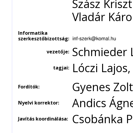
Szász Kriszt
Vladár Káro
Informatika
szerkesztőbizottság:
Schmieder 
vezetője:
Lóczi Lajos
tagjai:
Gyenes Zolt
Fordítók:
Andics Ágn
Nyelvi korrektor:
Csobánka P
Javítás koordinálása: