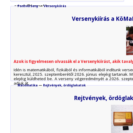
Pontverseny
—
Versenykiírás
Versenykiírás a KöMa
Azok is figyelmesen olvassák el a Versenykiírást, akik tav
Idén is matematikából, fizikából és informatikából indítunk vers
keresztül, 2025. szeptemberétől 2026. június elejéig tartanak
elejéig küldheted be. A verseny végeredményét a 2026. szeptem
adjuk át.
Matematika
—
Rejtvények, ördöglakatok
Rejtvények, ördöglak