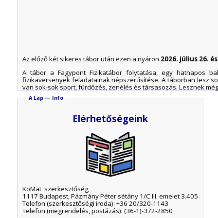
Az előző két sikeres tábor után ezen a nyáron
2026. július 26. é
A tábor a Fagypont Fizikatábor folytatása, egy hatnapos b
fizikaversenyek feladatainak népszerűsítése. A táborban lesz so
van sok-sok sport, fürdőzés, zenélés és társasozás. Lesznek mé
A Lap
—
Info
Elérhetőségeink
KöMaL szerkesztőség
1117 Budapest, Pázmány Péter sétány 1/C III. emelet 3.405
Telefon (szerkesztőségi iroda): +36 20/320-1143
Telefon (megrendelés, postázás): (36-1)-372-2850