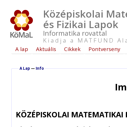
Középiskolai Mat
és Fizikai Lapok
Informatika rovattal
Kiadja a MATFUND Al
A lap
Aktuális
Cikkek
Pontverseny
A Lap
—
Info
Im
KÖZÉPISKOLAI MATEMATIKAI É