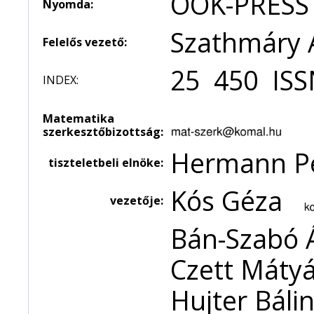
OOK-PRESS 
Nyomda:
Szathmáry A
Felelős vezető:
25 450 ISS
INDEX:
Matematika
szerkesztőbizottság:
Hermann P
tiszteletbeli elnöke:
Kós Géza
vezetője:
Bán-Szabó Á
Czett Mátyá
Hujter Bálin