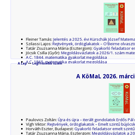
Fleiner Tamás:
Jelentés a 2025. évi Kürschák József Matema
Szilassi Lajos:
Rejtvények, ördöglakatok – O'Beirne olvaszt
Tatár Zsuzsanna Mária (Esztergom):
Gyakorló feladatsor e
Jócsik Csilla (Győr):
Megoldásvázlatok a 2026/1. szám mate
A C. 1844. matematika gyakorlat megoldása
A C. 1865. matematika gyakorlat megoldása
A Lap
—
Legfrissebb szám
A B. 5472. matematika feladat megoldása
A B. 5489. matematika feladat megoldása
A KöMaL 2026. márci
Matematikai képzések az ELTE TTK-n
Fedezd fel a világegyetemet – az atomoktól a csillagokig!
Az M. 444. mérési feladat megoldása
A G. 900. fizika gyakorlat megoldása
Felhívás az idei Kunfalvi Rezső Olimpiai Válogatóversenyre
A P. 5660. fizika feladat megoldása
A P. 5670. fizika feladat megoldása
A P. 5676. fizika feladat megoldása
A P 5678. fizika feladat megoldása
Paulovics Zoltán:
Újra és újra – iterált gondolatok Erdős P
Vígh Viktor:
Rejtvények, ördöglakatok – Emelt szintű bújócska
Horváth Eszter, Budapest:
Gyakorló feladatsor emelt szintű
Tatár Zsuzsanna Mária, Esztergom:
Megoldásvázlatok a 20