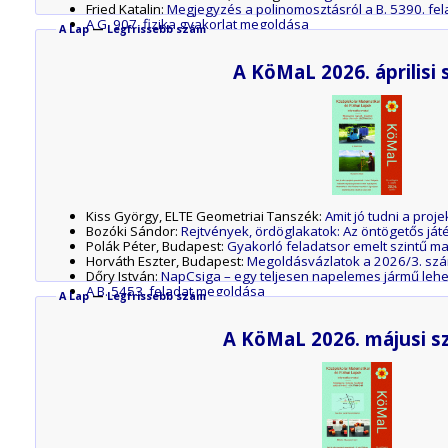
Fried Katalin:
Megjegyzés a polinomosztásról a B. 5390. fe
A G. 907. fizika gyakorlat megoldása
A Lap
—
Legfrissebb szám
A P. 5674. fizika feladat megoldása
A P. 5679. fizika feladat megoldása
A KöMaL 2026. áprilisi
A P. 5680. fizika feladat megoldása
A P. 5682. fizika feladat megoldása
A P. 5683. fizika feladat megoldása
A P. 5684. fizika feladat megoldása
A P. 5686. fizika feladat megoldása
A P. 5692. fizika feladat megoldása
Kiss György, ELTE Geometriai Tanszék:
Amit jó tudni a proje
Bozóki Sándor:
Rejtvények, ördöglakatok: Az öntögetős ját
Polák Péter, Budapest:
Gyakorló feladatsor emelt szintű ma
Horváth Eszter, Budapest:
Megoldásvázlatok a 2026/3. szá
Dőry István:
NapCsiga – egy teljesen napelemes jármű lehető
A B. 5453. feladat megoldása
A Lap
—
Legfrissebb szám
Az M. 445. mérési feladat megoldása
A G. 912. fizika gyakorlat megoldása
A KöMaL 2026. májusi 
A G. 911. fizika gyakorlat megoldása
A P. 5700. fizika feladat megoldása
A P. 5691. fizika feladat megoldása