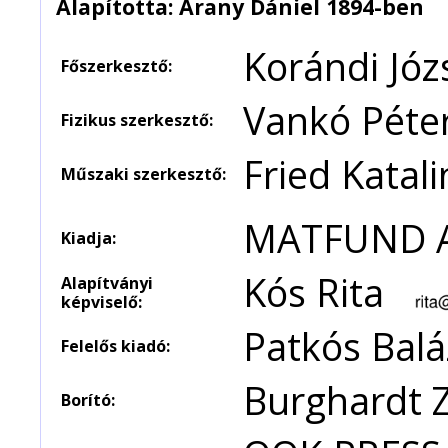
Alapította: Arany Dániel 1894-ben
Korándi Jó
Főszerkesztő:
Vankó Péte
Fizikus szerkesztő:
Fried Katali
Műszaki szerkesztő:
MATFUND A
Kiadja:
Kós Rita
Alapítványi
képviselő:
Patkós Balá
Felelős kiadó:
Burghardt 
Borító: