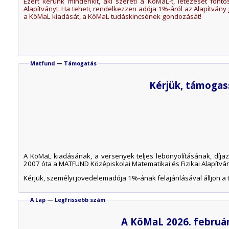
Ezért kérünk mindenkit, aki szereti a KöMaL-t, létezését fo
Alapítványt. Ha teheti, rendelkezzen adója 1%-áról az Alapítván
a KöMaL kiadását, a KöMaL tudáskincsének gondozását!
Matfund
—
Támogatás
Kérjük, támogas
A KöMaL kiadásának, a versenyek teljes lebonyolításának, díjaz
2007 óta a MATFUND Középiskolai Matematikai és Fizikai Alapítvány
Kérjük, személyi jövedelemadója 1%-ának felajánlásával álljon a t
A Lap
—
Legfrissebb szám
A KöMaL 2026. februá