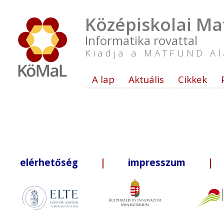
Középiskolai Ma
Informatika rovattal
Kiadja a MATFUND Al
A lap
Aktuális
Cikkek
elérhetőség
|
impresszum
| +3