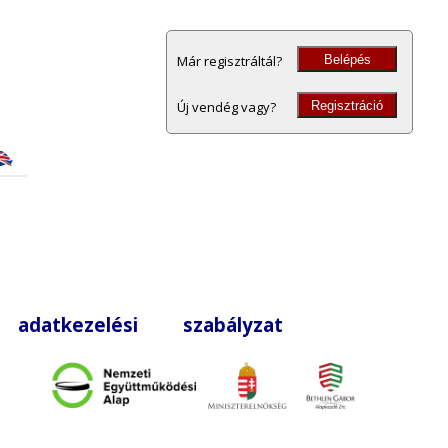
Belépés
Már regisztráltál?
Regisztráció
Új vendég vagy?
|
adatkezelési szabályzat