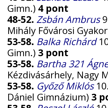
Gimn.)
4 pont
48-52.
Zsbán Ambrus
9
Mihály Fővárosi Gyako
53-58.
Balka Richárd
10
Gimn.)
3 pont
53-58.
Bartha 321 Ágn
Kézdivásárhely, Nagy 
53-58.
Győző Miklós
10.
Dániel Gimnázium)
3 p
53-58.
Roszol László
10.