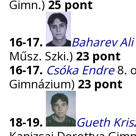
Gimn.)
25 pont
16-17.
Baharev Ali
Műsz. Szki.)
23 pont
16-17.
Csóka Endre
8. 
Gimnázium)
23 pont
18-19.
Gueth Kris