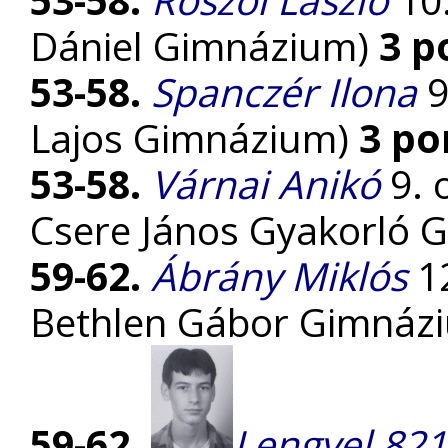
Dániel Gimnázium)
3 p
53-58.
Spanczér Ilona
9
Lajos Gimnázium)
3 po
53-58.
Várnai Anikó
9. 
Csere János Gyakorló 
59-62.
Ábrány Miklós
12
Bethlen Gábor Gimnáz
59-62.
Lengyel 821