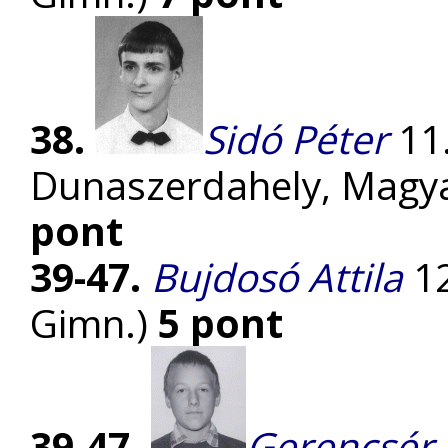
38.
Sidó Péter
11.
Dunaszerdahely, Magy
pont
39-47.
Bujdosó Attila
12
Gimn.)
5 pont
39-47.
Gerencsér 