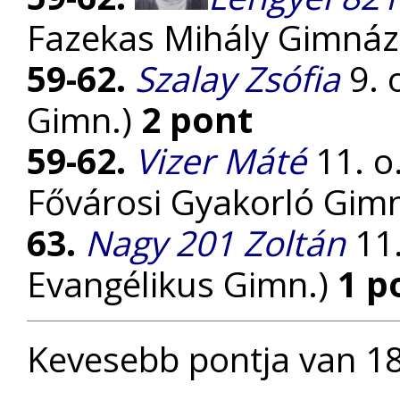
Fazekas Mihály Gimná
59-62.
Szalay Zsófia
9. 
Gimn.)
2 pont
59-62.
Vizer Máté
11. o
Fővárosi Gyakorló Gi
63.
Nagy 201 Zoltán
11.
Evangélikus Gimn.)
1 p
Kevesebb pontja van 1