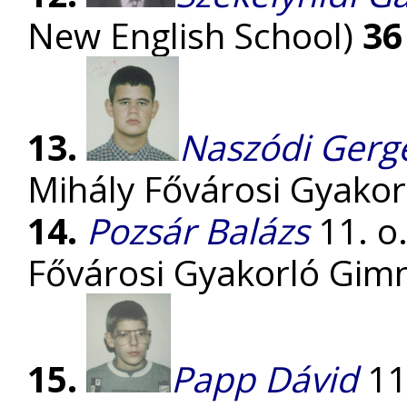
New English School)
36
13.
Naszódi Gerg
Mihály Fővárosi Gyako
14.
Pozsár Balázs
11. o
Fővárosi Gyakorló Gi
15.
Papp Dávid
11.