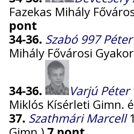
Fazekas Mihály Főváro
pont
34-36.
Szabó 997 Péter
Mihály Fővárosi Gyako
34-36.
Varjú Péter
Miklós Kísérleti Gimn. és
37.
Szathmári Marcell
1
Gimn.)
7 pont