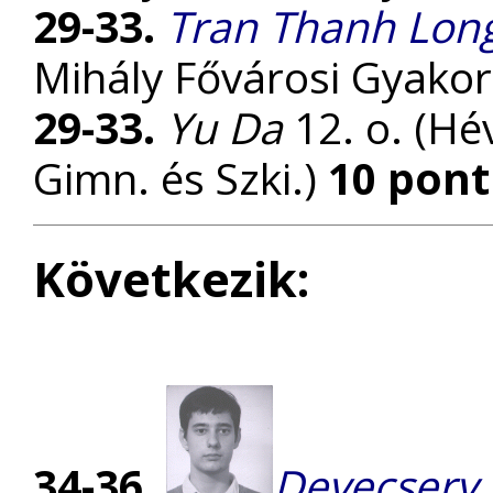
29-33.
Tran Thanh Lon
Mihály Fővárosi Gyako
29-33.
Yu Da
12. o. (Hév
Gimn. és Szki.)
10 pont
Következik:
34-36.
Devecsery