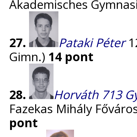
Akademisches Gymnas
27.
Pataki Péter
12
Gimn.)
14 pont
28.
Horváth 713 G
Fazekas Mihály Főváro
pont