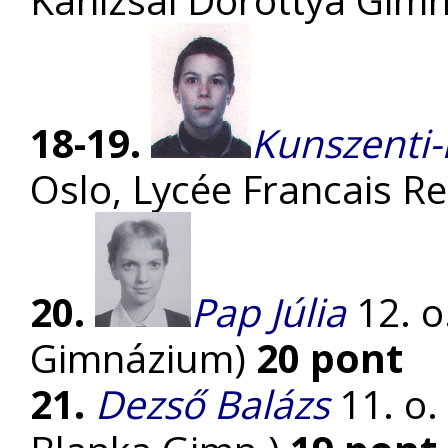
Kanizsai Dorottya Gimn
18-19.
Kunszenti-
Oslo, Lycée Francais R
20.
Pap Júlia
12. o
Gimnázium)
20 pont
21.
Dezső Balázs
11. o.