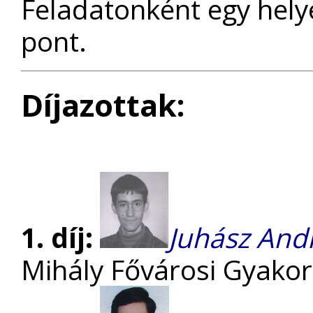
Feladatonként egy hely
pont.
Díjazottak:
1. díj:
Juhász And
Mihály Fővárosi Gyako