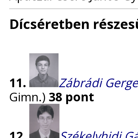
Dícséretben részesü
11.
Zábrádi Gerge
Gimn.)
38 pont
12.
Székelyhidi G