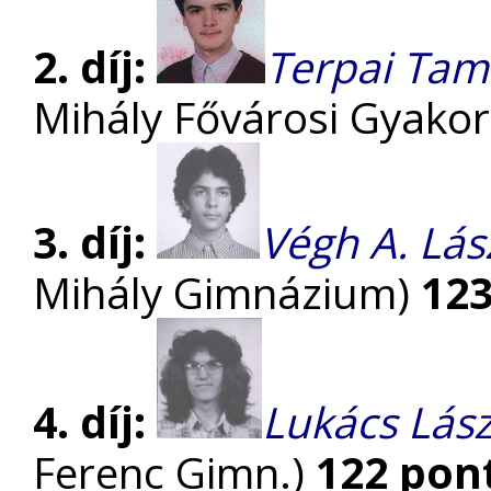
2. díj:
Terpai Tam
Mihály Fővárosi Gyako
3. díj:
Végh A. Lás
Mihály Gimnázium)
123
4. díj:
Lukács Lász
Ferenc Gimn.)
122 pon