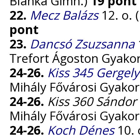
Blanka Gimn.)
19 pont
22.
Mecz Balázs
12. o. 
pont
23.
Dancsó Zsuzsanna
Trefort Ágoston Gyakor
24-26.
Kiss 345 Gergely
Mihály Fővárosi Gyako
24-26.
Kiss 360 Sándor
Mihály Fővárosi Gyako
24-26.
Koch Dénes
10. o