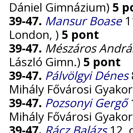
Dániel Gimnázium)
5 p
39-47.
Mansur Boase
11
London, )
5 pont
39-47.
Mészáros Andrá
László Gimn.)
5 pont
39-47.
Pálvölgyi Dénes
Mihály Fővárosi Gyako
39-47.
Pozsonyi Gergő
1
Mihály Fővárosi Gyako
39-47.
Rácz Balázs
12. 