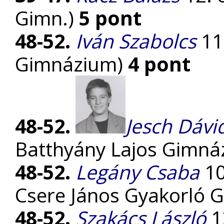
Gimn.)
5 pont
48-52.
Iván Szabolcs
11.
Gimnázium)
4 pont
48-52.
Jesch Dávi
Batthyány Lajos Gimn
48-52.
Legány Csaba
10
Csere János Gyakorló 
48-52.
Szakács László
12