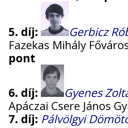
5. díj:
Gerbicz Ró
Fazekas Mihály Főváro
pont
6. díj:
Gyenes Zolt
Apáczai Csere János G
7. díj:
Pálvölgyi Dömöt