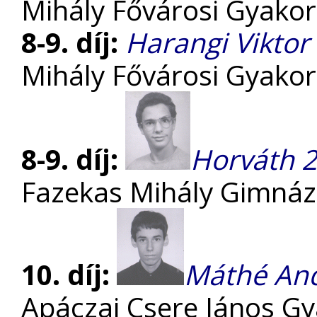
Mihály Fővárosi Gyako
8-9. díj:
Harangi Viktor
Mihály Fővárosi Gyako
8-9. díj:
Horváth 
Fazekas Mihály Gimná
10. díj:
Máthé An
Apáczai Csere János G