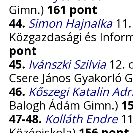
Gimn.)
161 pont
44.
Simon Hajnalka
11. 
Közgazdasági és Inform
pont
45.
Ivánszki Szilvia
12. 
Csere János Gyakorló 
46.
Kőszegi Katalin Adr
Balogh Ádám Gimn.)
1
47-48.
Kolláth Endre
11
Középiskola)
156 pont