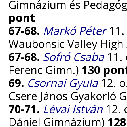
Gimnázium és Pedagógi
pont
67-68.
Markó Péter
11. 
Waubonsic Valley High
67-68.
Sofró Csaba
11. 
Ferenc Gimn.)
130 pon
69.
Csornai Gyula
12. o
Csere János Gyakorló 
70-71.
Lévai István
12. 
Dániel Gimnázium)
128