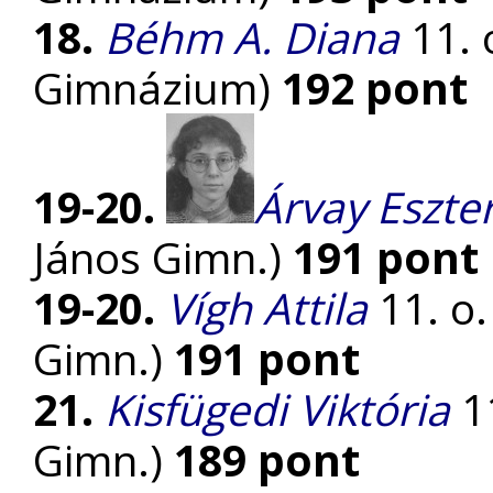
18.
Béhm A. Diana
11. 
Gimnázium)
192 pont
19-20.
Árvay Eszte
János Gimn.)
191 pont
19-20.
Vígh Attila
11. o.
Gimn.)
191 pont
21.
Kisfügedi Viktória
11
Gimn.)
189 pont