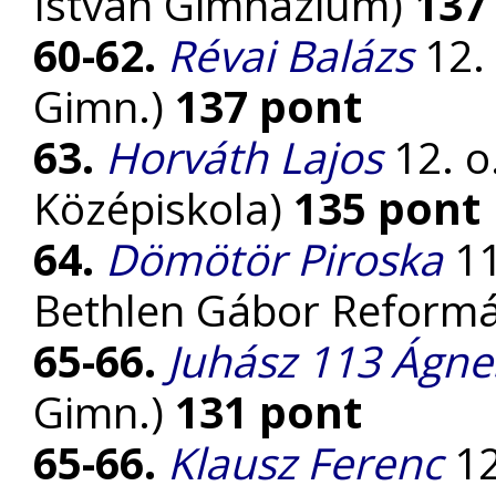
István Gimnázium)
137
60-62.
Révai Balázs
12. 
Gimn.)
137 pont
63.
Horváth Lajos
12. o
Középiskola)
135 pont
64.
Dömötör Piroska
11
Bethlen Gábor Reform
65-66.
Juhász 113 Ágne
Gimn.)
131 pont
65-66.
Klausz Ferenc
12