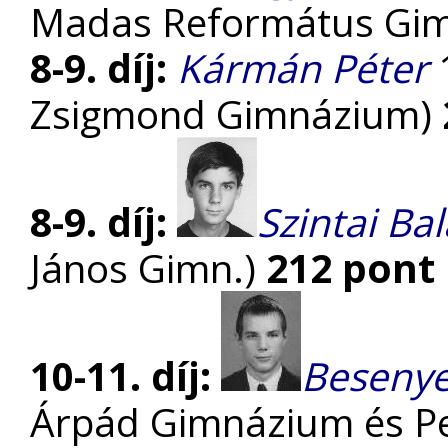
Madas Református Gi
8-9. díj:
Kármán Péter
1
Zsigmond Gimnázium)
8-9. díj:
Szintai Ba
János Gimn.)
212 pont
10-11. díj:
Beseny
Árpád Gimnázium és Pe