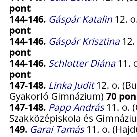
pont
144-146.
Gáspár Katalin
12. o
pont
144-146.
Gáspár Krisztina
12.
pont
144-146.
Schlotter Diána
11. 
pont
147-148.
Linka Judit
12. o. (B
Gyakorló Gimnázium)
70 pon
147-148.
Papp András
11. o. 
Szakközépiskola és Gimnázi
149.
Garai Tamás
11. o. (Haj