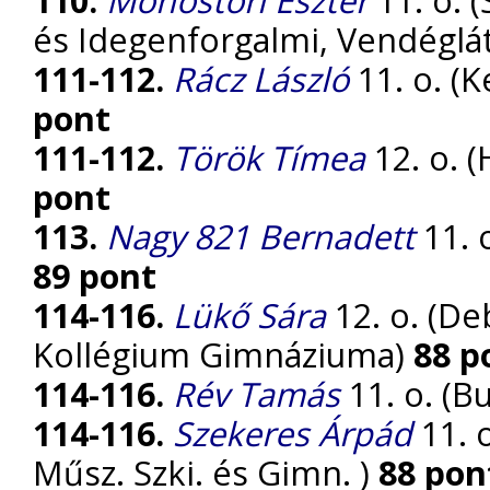
és Idegenforgalmi, Vendéglá
111-112.
Rácz László
11. o. (
pont
111-112.
Török Tímea
12. o. 
pont
113.
Nagy 821 Bernadett
11. 
89 pont
114-116.
Lükő Sára
12. o. (D
Kollégium Gimnáziuma)
88 p
114-116.
Rév Tamás
11. o. (B
114-116.
Szekeres Árpád
11. 
Műsz. Szki. és Gimn. )
88 pon