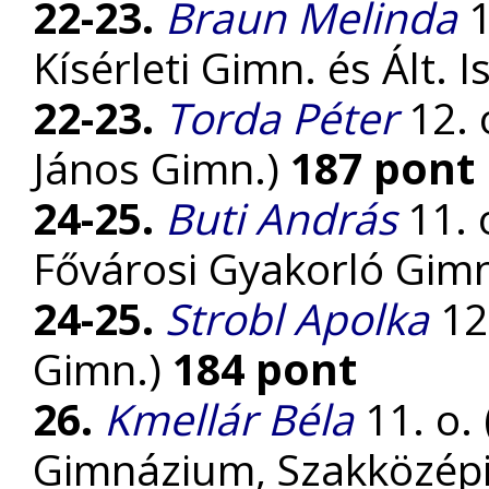
22-23.
Braun Melinda
1
Kísérleti Gimn. és Ált. I
22-23.
Torda Péter
12. 
János Gimn.)
187 pont
24-25.
Buti András
11. 
Fővárosi Gyakorló Gi
24-25.
Strobl Apolka
12.
Gimn.)
184 pont
26.
Kmellár Béla
11. o.
Gimnázium, Szakközépi