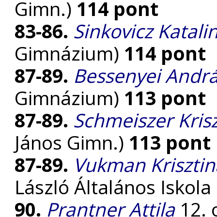
Gimn.)
114 pont
83-86.
Sinkovicz Katali
Gimnázium)
114 pont
87-89.
Bessenyei Andr
Gimnázium)
113 pont
87-89.
Schmeiszer Kris
János Gimn.)
113 pont
87-89.
Vukman Krisztin
László Általános Iskol
90.
Prantner Attila
12. 