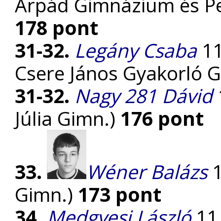
Árpád Gimnázium és Pe
178 pont
31-32.
Legány Csaba
11
Csere János Gyakorló 
31-32.
Nagy 281 Dávid
Júlia Gimn.)
176 pont
33.
Wéner Balázs
1
Gimn.)
173 pont
34.
Medgyesi László
11.