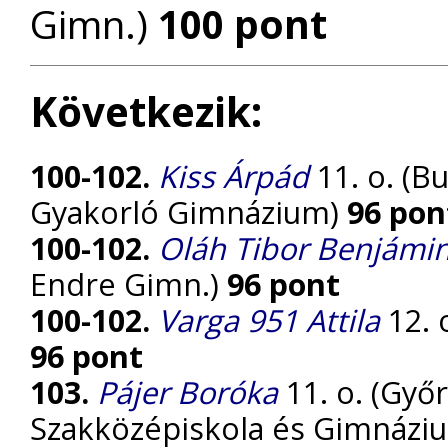
Gimn.)
100 pont
Következik:
100-102.
Kiss Árpád
11. o. (B
Gyakorló Gimnázium)
96 pon
100-102.
Oláh Tibor Benjámi
Endre Gimn.)
96 pont
100-102.
Varga 951 Attila
12. 
96 pont
103.
Pájer Boróka
11. o. (Győr
Szakközépiskola és Gimnázi