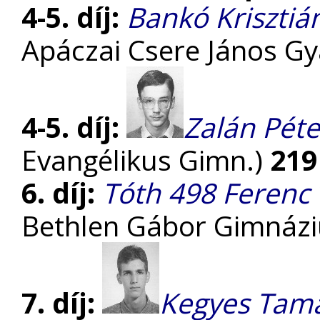
4-5. díj:
Bankó Krisztiá
Apáczai Csere János G
4-5. díj:
Zalán Péte
Evangélikus Gimn.)
219
6. díj:
Tóth 498 Ferenc
Bethlen Gábor Gimnáz
7. díj:
Kegyes Tam