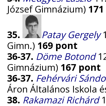
József Gimnázium)
171
35.
Patay Gergely
1
Gimn.)
169 pont
36-37.
Döme Botond
12
Gimnázium)
167 pont
36-37.
Fehérvári Sándo
Áron Általános Iskola
38.
Rakamazi Richárd
1