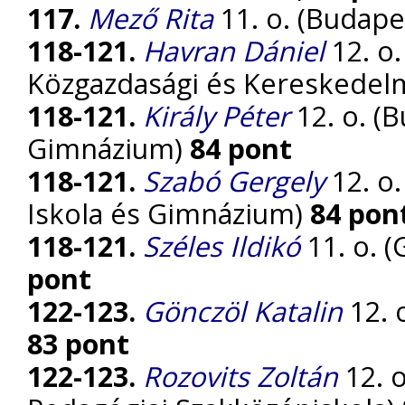
117.
Mező Rita
11. o. (Budape
118-121.
Havran Dániel
12. o.
Közgazdasági és Kereskedel
118-121.
Király Péter
12. o. (
Gimnázium)
84 pont
118-121.
Szabó Gergely
12. o.
Iskola és Gimnázium)
84 pon
118-121.
Széles Ildikó
11. o. 
pont
122-123.
Gönczöl Katalin
12. 
83 pont
122-123.
Rozovits Zoltán
12. 