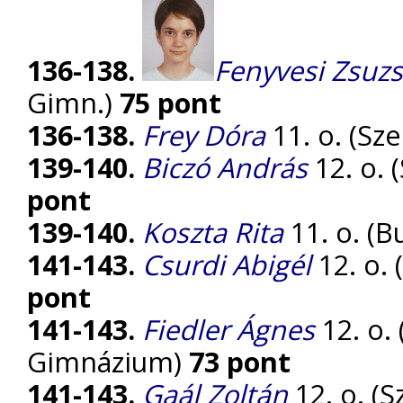
136-138.
Fenyvesi Zsuz
Gimn.)
75 pont
136-138.
Frey Dóra
11. o. (Sz
139-140.
Biczó András
12. o. 
pont
139-140.
Koszta Rita
11. o. (B
141-143.
Csurdi Abigél
12. o. 
pont
141-143.
Fiedler Ágnes
12. o.
Gimnázium)
73 pont
141-143.
Gaál Zoltán
12. o. (