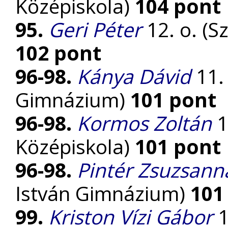
Középiskola)
104 pont
95.
Geri Péter
12. o. (S
102 pont
96-98.
Kánya Dávid
11.
Gimnázium)
101 pont
96-98.
Kormos Zoltán
1
Középiskola)
101 pont
96-98.
Pintér Zsuzsann
István Gimnázium)
101
99.
Kriston Vízi Gábor
1