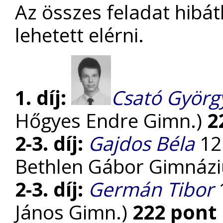
Az összes feladat hibá
lehetett elérni.
1. díj:
Csató Györg
Hőgyes Endre Gimn.)
2
2-3. díj:
Gajdos Béla
12.
Bethlen Gábor Gimnáz
2-3. díj:
Germán Tibor
1
János Gimn.)
222 pont