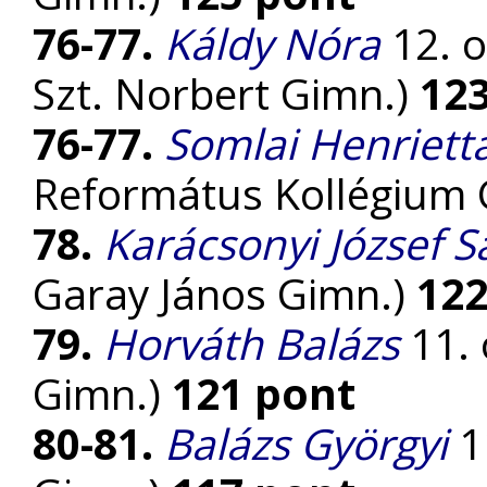
76-77.
Káldy Nóra
12. o
Szt. Norbert Gimn.)
12
76-77.
Somlai Henriett
Református Kollégium
78.
Karácsonyi József 
Garay János Gimn.)
122
79.
Horváth Balázs
11. 
Gimn.)
121 pont
80-81.
Balázs Györgyi
1