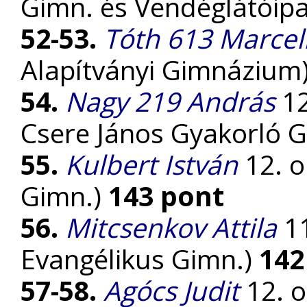
Gimn. és Vendéglátóipar
52-53.
Tóth 613 Marcel
Alapítványi Gimnázium
54.
Nagy 219 András
12
Csere János Gyakorló 
55.
Kulbert István
12. o
Gimn.)
143 pont
56.
Mitcsenkov Attila
11
Evangélikus Gimn.)
142
57-58.
Agócs Judit
12. o