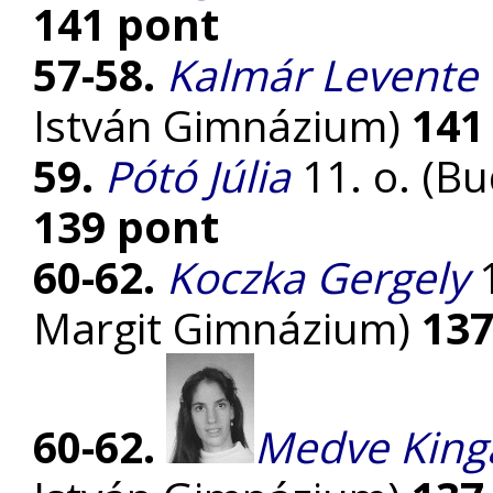
141 pont
57-58.
Kalmár Levente
István Gimnázium)
141
59.
Pótó Júlia
11. o. (Bu
139 pont
60-62.
Koczka Gergely
1
Margit Gimnázium)
137
60-62.
Medve King