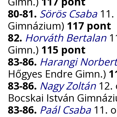
Gimn.)
117 pont
80-81.
Sörös Csaba
11. 
Gimnázium)
117 pont
82.
Horváth Bertalan
11
Gimn.)
115 pont
83-86.
Harangi Norber
Hőgyes Endre Gimn.)
1
83-86.
Nagy Zoltán
12. 
Bocskai István Gimnáz
83-86.
Paál Csaba
11. o