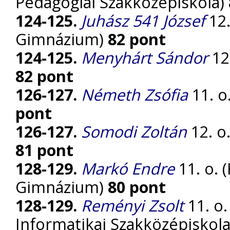
Pedagógiai Szakközépiskola)
124-125.
Juhász 541 József
12.
Gimnázium)
82 pont
124-125.
Menyhárt Sándor
12
82 pont
126-127.
Németh Zsófia
11. o
pont
126-127.
Somodi Zoltán
12. o
81 pont
128-129.
Markó Endre
11. o. 
Gimnázium)
80 pont
128-129.
Reményi Zsolt
11. o.
Informatikai Szakközépiskol