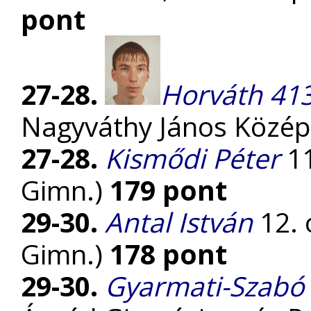
pont
27-28.
Horváth 413
Nagyváthy János Közép
27-28.
Kismődi Péter
11
Gimn.)
179 pont
29-30.
Antal István
12. 
Gimn.)
178 pont
29-30.
Gyarmati-Szabó 