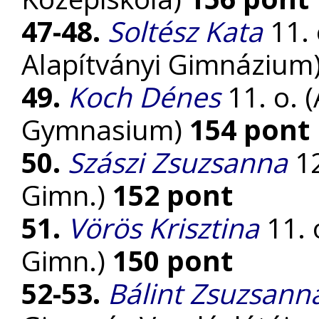
47-48.
Soltész Kata
11. 
Alapítványi Gimnázium
49.
Koch Dénes
11. o. 
Gymnasium)
154 pont
50.
Szászi Zsuzsanna
12
Gimn.)
152 pont
51.
Vörös Krisztina
11. 
Gimn.)
150 pont
52-53.
Bálint Zsuzsann