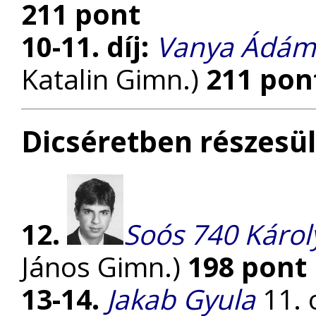
211 pont
10-11. díj:
Vanya Ádám
Katalin Gimn.)
211 pon
Dicséretben részesül
12.
Soós 740 Károl
János Gimn.)
198 pont
13-14.
Jakab Gyula
11. 