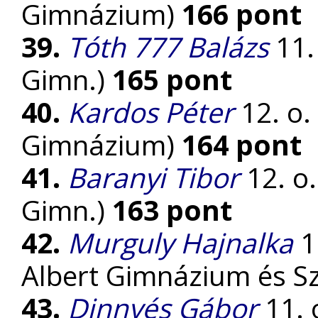
Gimnázium)
166 pont
39.
Tóth 777 Balázs
11.
Gimn.)
165 pont
40.
Kardos Péter
12. o.
Gimnázium)
164 pont
41.
Baranyi Tibor
12. o.
Gimn.)
163 pont
42.
Murguly Hajnalka
1
Albert Gimnázium és S
43.
Dinnyés Gábor
11. 