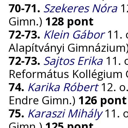
70-71.
Szekeres Nóra
12
Gimn.)
128 pont
72-73.
Klein Gábor
11. 
Alapítványi Gimnázium
72-73.
Sajtos Erika
11. 
Református Kollégium
74.
Karika Róbert
12. o
Endre Gimn.)
126 pont
75.
Karaszi Mihály
11. o
Gimn.)
125 pont