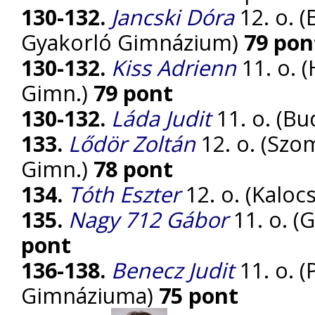
130-132.
Jancski Dóra
12. o. 
Gyakorló Gimnázium)
79 pon
130-132.
Kiss Adrienn
11. o. 
Gimn.)
79 pont
130-132.
Láda Judit
11. o. (Bu
133.
Lődör Zoltán
12. o. (Szo
Gimn.)
78 pont
134.
Tóth Eszter
12. o. (Kaloc
135.
Nagy 712 Gábor
11. o. (
pont
136-138.
Benecz Judit
11. o. 
Gimnáziuma)
75 pont