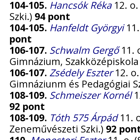
104-105.
Hancsók Réka
12. o.
Szki.)
94 pont
104-105.
Hanfeldt Györgyi
11.
pont
106-107.
Schwalm Gergő
11. 
Gimnázium, Szakközépiskola
106-107.
Zsédely Eszter
12. o.
Gimnáziunm és Pedagógiai S
108-109.
Schmeiszer Kornél
1
92 pont
108-109.
Tóth 575 Árpád
11. 
Zeneművészeti Szki.)
92 pon
110.
Monostori Eszter
11. o. 