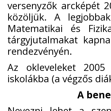
versenyzők arcképét 
közöljük. A legjobb
Matematikai és Fizika
tárgyjutalmakat kapn
rendezvényén.
Az okleveleket 2005 
iskolákba (a végzős diá
A bene
Nevezni lehet a szep