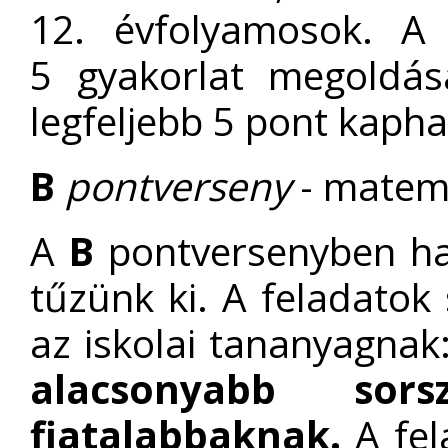
12. évfolyamosok. 
5 gyakorlat megoldás
legfeljebb 5 pont kapha
B
pontverseny
- matema
A
B
pontversenyben ha
tűzünk ki. A feladatok
az iskolai tananyagnak
alacsonyabb sor
fiatalabbaknak.
A fel