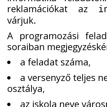
reklamációkat az
i
várjuk.
A programozási felad
soraiban megjegyzéskén
a feladat száma,
a versenyző teljes n
osztálya,
az iskola neve város