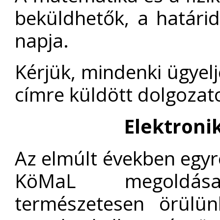
beküldhetők, a határi
napja.
Kérjük, mindenki ügyelj
címre küldött dolgozat
Elektroni
Az elmúlt években egyr
KöMaL megoldása
természetesen örülün