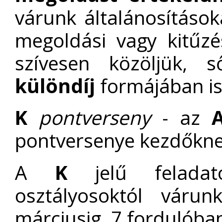
várunk általánosítások
megoldási vagy kitűzés
szívesen közöljük, s
különdíj
formájában is
K
pontverseny
- az
pontversenye kezdőkn
A
K
jelű feladato
osztályosoktól várun
márciusig, 7 fordulóba