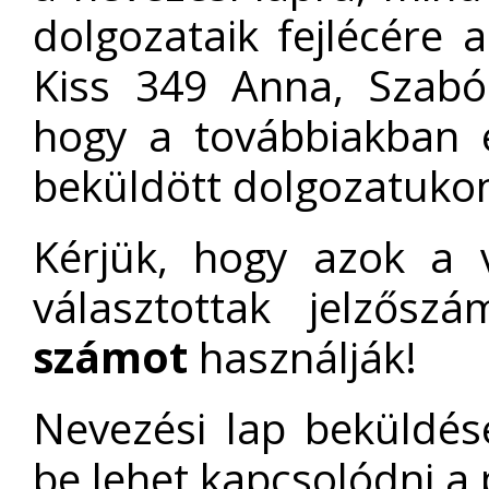
dolgozataik fejlécére az
Kiss 349 Anna, Szabó 
hogy a továbbiakban
beküldött dolgozatukon
Kérjük, hogy azok a 
választottak jelzősz
számot
használják!
Nevezési lap beküldés
be lehet kapcsolódni a