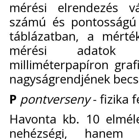
mérési elrendezés vá
számú és pontosságú 
táblázatban, a mérté
mérési adatok ki
milliméterpapíron graf
nagyságrendjének becsl
P
pontverseny
- fizika 
Havonta kb. 10 elméle
nehézségi, hanem 