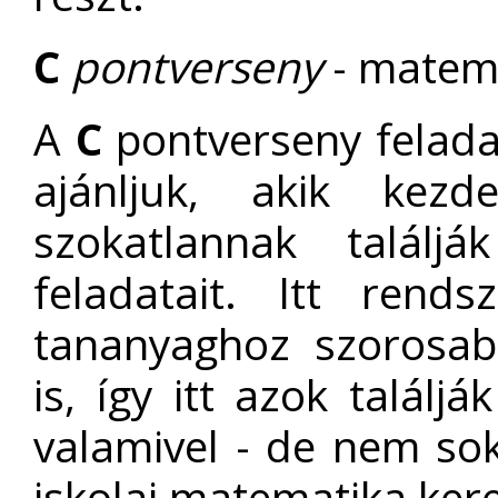
C
pontverseny
- matema
A
C
pontverseny felada
ajánljuk, akik kez
szokatlannak találj
feladatait. Itt rend
tananyaghoz szorosab
is, így itt azok találj
valamivel - de nem sok
iskolai matematika kere