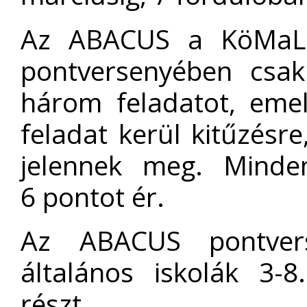
Az ABACUS a KöMaL r
pontversenyében csak
három feladatot, eme
feladat kerül kitűzés
jelennek meg. Minden
6 pontot ér.
Az ABACUS pontver
általános iskolák 3-8
részt.