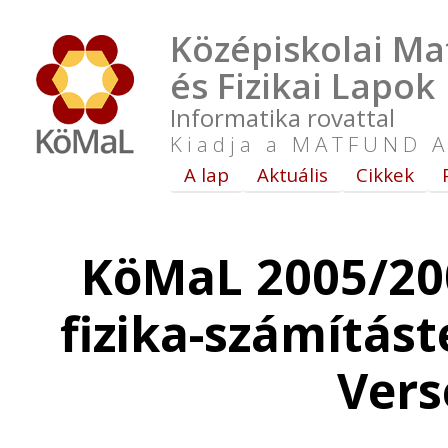
Középiskolai Ma
és Fizikai Lapok
Informatika rovattal
Kiadja a MATFUND A
A lap
Aktuális
Cikkek
KöMaL 2005/200
fizika-számítás
Vers