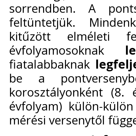
sorrendben. A pont
feltüntetjük. Minde
kitűzött elméleti 
évfolyamosoknak
l
fiatalabbaknak
legfel
be a pontversenyb
korosztályonként (8. é
évfolyam) külön-külön 
mérési versenytől függe