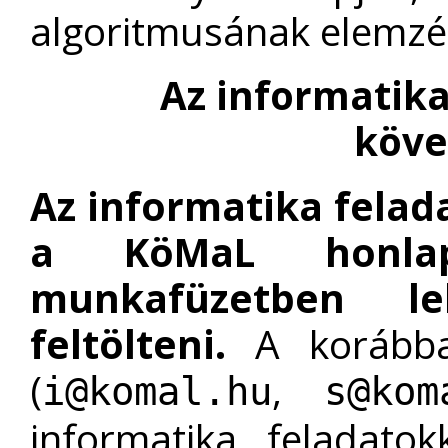
algoritmusának elemzés
Az informatik
köve
Az informatika felad
a KöMaL honlapj
munkafüzetben le
feltölteni.
A korábban
(
,
i@komal.hu
s@kom
informatika feladatok