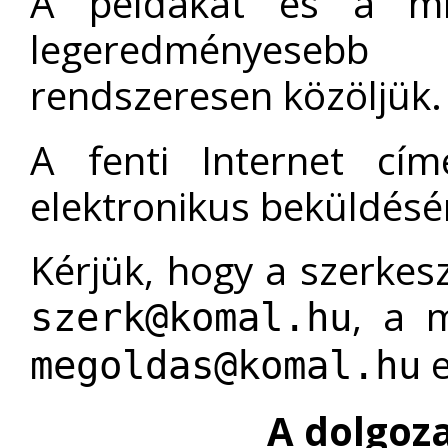
A példákat és a mi
legeredményesebb v
rendszeresen közöljük.
A fenti Internet cím
elektronikus beküldésén
Kérjük, hogy a szerkes
, a 
szerk@komal.hu
e
megoldas@komal.hu
A dolgoz