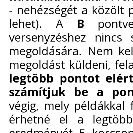
- nehézségét a közölt p
lehet). A
B
pontve
versenyzéshez nincs 
megoldására. Nem kel
megoldást küldeni, fe
legtöbb pontot elért
számítjuk be a pon
végig, mely példákkal 
érhetné el a legtö
eredményét 5 korcsopo