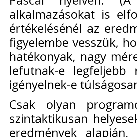
alkalmazásokat is elfo
értékelésénél az eredm
figyelembe vesszük, h
hatékonyak, nagy mér
lefutnak-e legfeljeb
igényelnek-e túlságosa
Csak olyan program
szintaktikusan helyese
eredmények alapján,