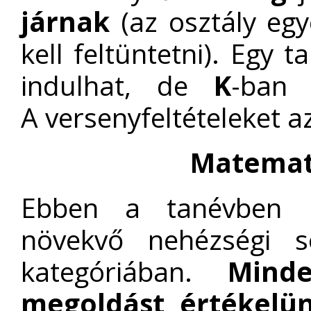
járnak
(az osztály egyé
kell feltüntetni). Egy 
indulhat, de
K
-ban
A versenyfeltételeket a
Matemat
Ebben a tanévben né
növekvő nehézségi 
kategóriában.
Mind
megoldást értékelün