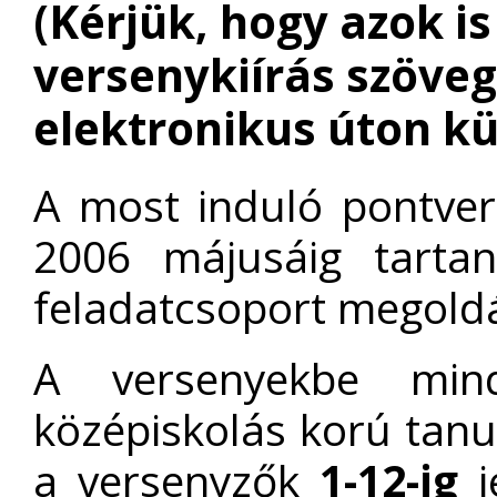
(Kérjük, hogy azok is
versenykiírás szöve
elektronikus úton kü
A most induló pontve
2006 májusáig tartan
feladatcsoport megoldá
A versenyekbe mind
középiskolás korú tan
a versenyzők
1-12-ig
j