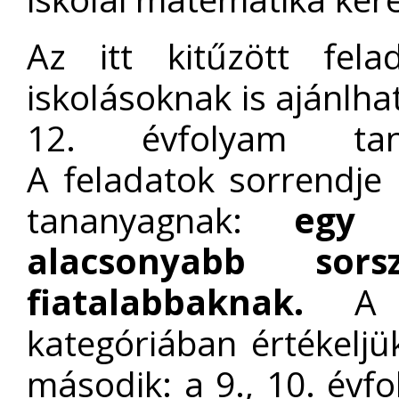
Az itt kitűzött fela
iskolásoknak is ajánlh
12. évfolyam tanu
A feladatok sorrendje 
tananyagnak:
egy 
alacsonyabb sor
fiatalabbaknak.
kategóriában értékeljük
második: a 9., 10. évf