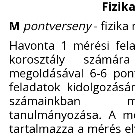
Fizik
M
pontverseny
- fizika
Havonta 1 mérési fela
korosztály számár
megoldásával 6-6 pont
feladatok kidolgozásá
számainkban me
tanulmányozása. A mér
tartalmazza a mérés elv